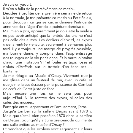
Je suis un yaourt.
Il m’en a fallu de la persévérance ce matin…
Décidée à profiter de la première semaine de retour
à la normale, je me présente ce matin au Petit Palais,
pour découvrir ce qui se cache derrière l’intrigante
annonce de « l’âge d’or de la peinture danoise ».
Mal m’en a pris, apparemment je dois être la seule à
ne pas avoir anticipé que la rentrée des uns ne n’est
pas celle des autres. Les écoliers d’abord, les expos
« de la rentrée » ensuite, seulement 3 semaines plus
tard. Il y a toujours une marge de progrès possible,
ma bonne dame, y compris dans l’apprentissage
des rouages de la vie parisienne. Et la barre lointaine
d’avoir une invitation VIP et fouler les tapis roses et
violets d’ArtParis sur le trottoir d’en face est …
lointaine.
Je me réfugie au Musée d’Orsay. Vivement que je
me glisse dans un fauteuil du bar, avec un café, et
que je me laisse écraser par la puissance du Combat
de cerfs de Corot juste en face.
Mais encore une fois ce ne sera pas pour
aujourd’hui. Ni la rentrée des expos, ni celles des
cafés des musées.
Partagée entre l’agacement et l’amusement, j’erre.
Jusqu’à tomber sur la salle « Degas avant 1870 ».
Mais que s’est-il bien passé en 1870 dans la carrière
de Degas, pour qu’il y ait une pré-période qui mérite
une salle entière au musée d’Orsay ?
Et pendant que les écoliers sont sagement sur leurs