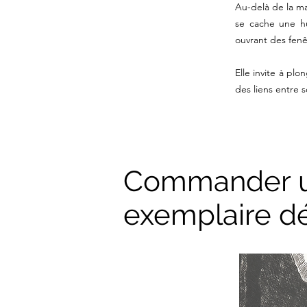
Au-delà de la mal
se cache une hu
ouvrant des fen
Elle invite à pl
des liens entre 
Commander 
exemplaire d