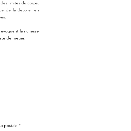
 des limites du corps,
ce de la dévoiler en
ées.
i évoquent la richesse
eté de métier.
e postale