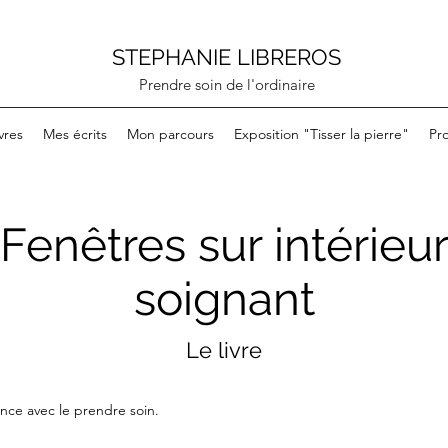
STEPHANIE LIBREROS
Prendre soin de l'ordinaire
vres
Mes écrits
Mon parcours
Exposition "Tisser la pierre"
Pro
Fenêtres sur intérieu
soignant
Le livre
nce avec le prendre soin.